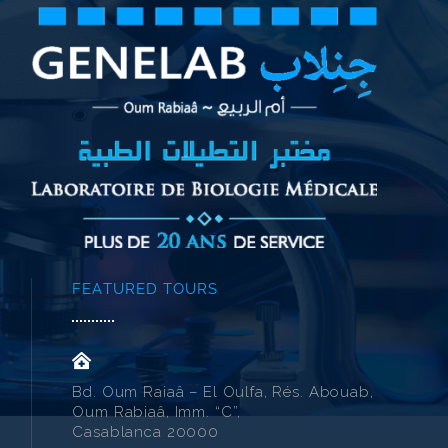
FEATURED TOURS
Bd. Oum Raiaâ – El Oulfa, Rés. Abouab,
Oum Rabiaâ, Imm. “C”,
Casablanca 20000