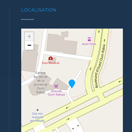
LOCALISATION
+
−