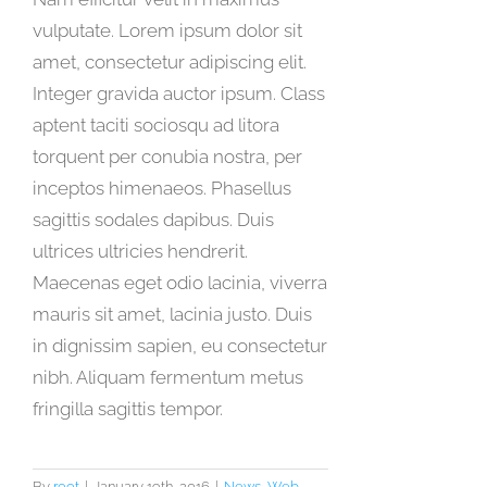
vulputate. Lorem ipsum dolor sit
amet, consectetur adipiscing elit.
Integer gravida auctor ipsum. Class
aptent taciti sociosqu ad litora
torquent per conubia nostra, per
inceptos himenaeos. Phasellus
sagittis sodales dapibus. Duis
ultrices ultricies hendrerit.
Maecenas eget odio lacinia, viverra
mauris sit amet, lacinia justo. Duis
in dignissim sapien, eu consectetur
nibh. Aliquam fermentum metus
fringilla sagittis tempor.
By
root
|
January 19th, 2016
|
News
,
Web