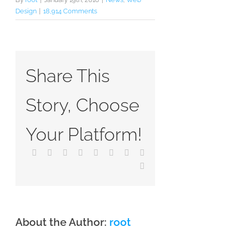
Design
|
18,914 Comments
Share This
Story, Choose
Your Platform!
Facebook
X
Reddit
LinkedIn
WhatsApp
Tumblr
Pinterest
Vk
Email
About the Author:
root