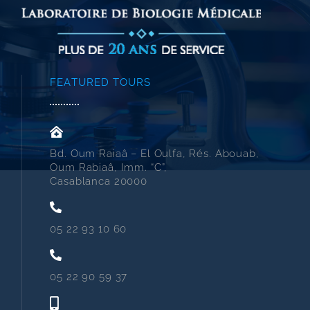
FEATURED TOURS
Bd. Oum Raiaâ – El Oulfa, Rés. Abouab,
Oum Rabiaâ, Imm. “C”,
Casablanca 20000
05 22 93 10 60
05 22 90 59 37