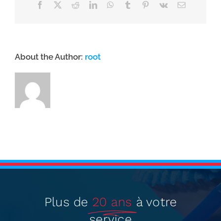
Facebook
X
Reddit
LinkedIn
WhatsApp
Tumblr
Pinterest
Vk
Email
About the Author:
root
Plus de
20 ans
à votre
service